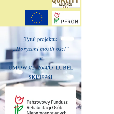
Tytuł projektu:
„Horyzont możliwości”
nr
UM/PW9/2026/4/O_LUBEL
SKI/19981